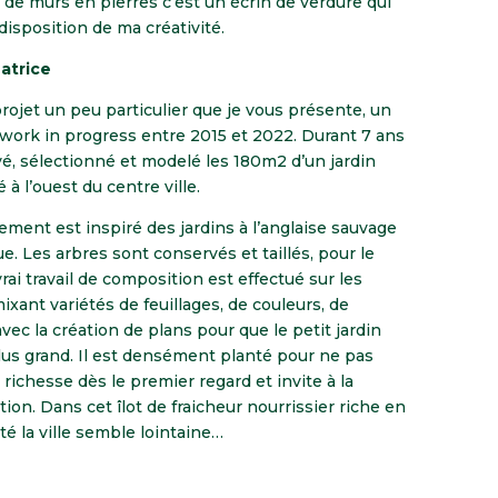
s de murs en pierres c’est un écrin de verdure qui
disposition de ma créativité.
atrice
projet un peu particulier que je vous présente, un
 work in progress entre 2015 et 2022. Durant 7 ans
rvé, sélectionné et modelé les 180m2 d’un jardin
é à l’ouest du centre ville.
ment est inspiré des jardins à l’anglaise sauvage
e. Les arbres sont conservés et taillés, pour le
rai travail de composition est effectué sur les
ixant variétés de feuillages, de couleurs, de
vec la création de plans pour que le petit jardin
us grand. Il est densément planté pour ne pas
 richesse dès le premier regard et invite à la
ion. Dans cet îlot de fraicheur nourrissier riche en
té la ville semble lointaine…