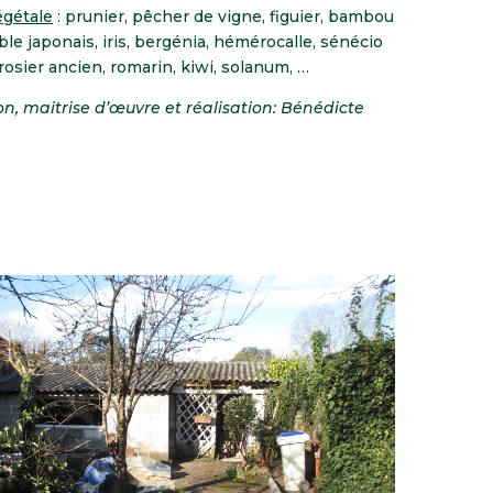
égétale
: prunier, pêcher de vigne, figuier, bambou
ble japonais, iris, bergénia, hémérocalle, sénécio
 rosier ancien, romarin, kiwi, solanum, …
n, maitrise d’œuvre et réalisation: Bénédicte