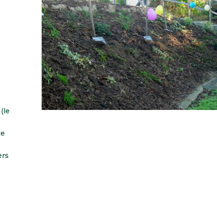
(le
Je
ers